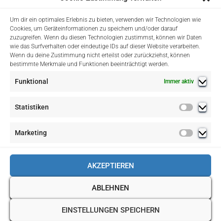
Winter-Hüttengaudi am 21.02.2026
Liebe Skiclubber und Skifreunde, wir laden Euch recht
Um dir ein optimales Erlebnis zu bieten, verwenden wir Technologien wie
herzlich am Samstag, 21. Februar in die Grillhütte nach
Cookies, um Geräteinformationen zu speichern und/oder darauf
zuzugreifen. Wenn du diesen Technologien zustimmst, können wir Daten
Ermetheis zur Winter-Hüttengaudi ein. Um 15:30 Uhr
wie das Surfverhalten oder eindeutige IDs auf dieser Website verarbeiten.
starten wir mit einer kleinen Winterwanderung an der
Wenn du deine Zustimmung nicht erteilst oder zurückziehst, können
Grillhütte zu unserem
Weiterlesen
bestimmte Merkmale und Funktionen beeinträchtigt werden.
Funktional
Immer aktiv
Statistiken
Statistik
Marketing
Marketin
IMPRESSUM »
DATENSCHUTZ »
KONTAKT »
AKZEPTIEREN
NEWSLETTER »
GÄSTEBUCH »
ABLEHNEN
Hestia | Entwickelt von
ThemeIsle
EINSTELLUNGEN SPEICHERN