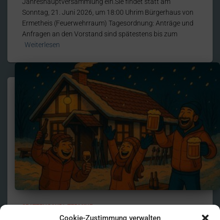
Jahreshauptversammlung ein.Sie findet statt am
Sonntag, 21. Juni 2026, um 18:00 Uhrim Bürgerhaus von
Ermetheis (Feuerwehrraum) Tagesordnung: Anträge und
Anfragen an den Vorstand sind spätestens bis zum
Weiterlesen
SPATZENGAUDI
TERMINE
Cookie-Zustimmung verwalten